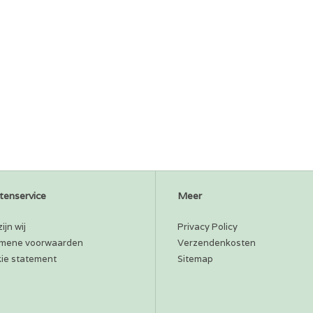
tenservice
Meer
ijn wij
Privacy Policy
mene voorwaarden
Verzendenkosten
ie statement
Sitemap