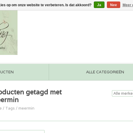
kies op om onze website te verbeteren. Is dat akkoord?
Ja
Nee
Meer 
DUCTEN
ALLE CATEGORIEËN
oducten getagd met
ermin
e
/
Tags
/
meermin