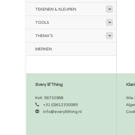
TEKENEN & KLEUREN
TOOLS
THEMA'S
MERKEN
Every lil'Thing
Klan
KvK: 56732988
Wie z
+31 (0)612330085
Alge
info@everylilthing.nl
Cook