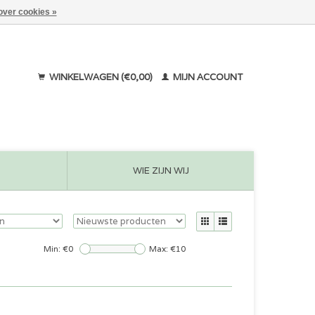
over cookies »
WINKELWAGEN (€0,00)
MIJN ACCOUNT
WIE ZIJN WIJ
Min: €
0
Max: €
10