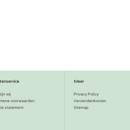
tenservice
Meer
ijn wij
Privacy Policy
mene voorwaarden
Verzendenkosten
ie statement
Sitemap