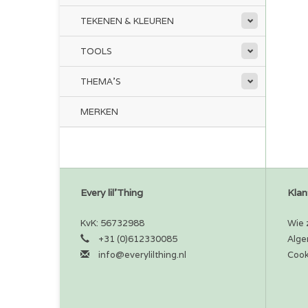
TEKENEN & KLEUREN
TOOLS
THEMA'S
MERKEN
Every lil'Thing
Klan
KvK: 56732988
Wie z
+31 (0)612330085
Alge
info@everylilthing.nl
Cook