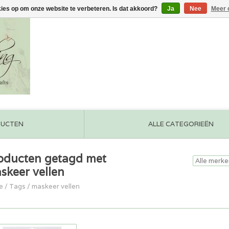
kies op om onze website te verbeteren. Is dat akkoord?
Ja
Nee
Meer 
DUCTEN
ALLE CATEGORIEËN
oducten getagd met
skeer vellen
e
/
Tags
/
maskeer vellen