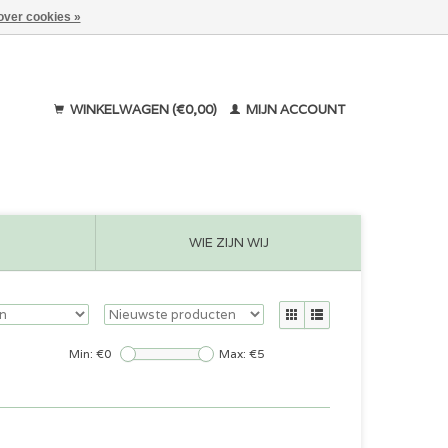
over cookies »
WINKELWAGEN (€0,00)
MIJN ACCOUNT
WIE ZIJN WIJ
Min: €
0
Max: €
5