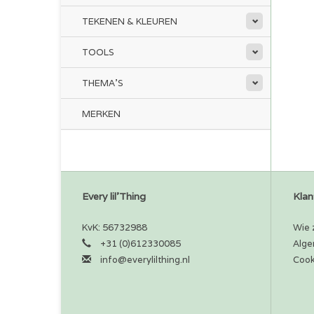
TEKENEN & KLEUREN
TOOLS
THEMA'S
MERKEN
Every lil'Thing
Klan
KvK: 56732988
Wie z
+31 (0)612330085
Alge
info@everylilthing.nl
Cook