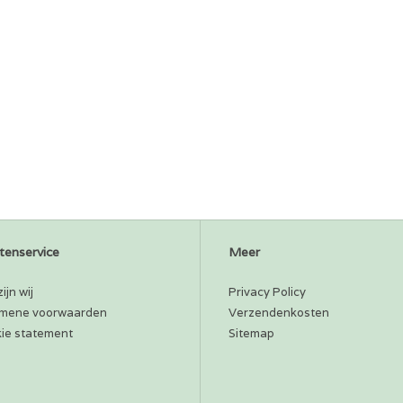
tenservice
Meer
ijn wij
Privacy Policy
mene voorwaarden
Verzendenkosten
ie statement
Sitemap