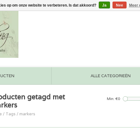
kies op om onze website te verbeteren. Is dat akkoord?
Ja
Nee
Meer 
DUCTEN
ALLE CATEGORIEËN
oducten getagd met
Min: €
0
rkers
e
/
Tags
/
markers