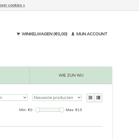
over cookies »
WINKELWAGEN (€0,00)
MIJN ACCOUNT
WIE ZIJN WIJ
Min: €
0
Max: €
15