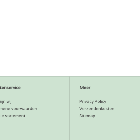
tenservice
Meer
ijn wij
Privacy Policy
mene voorwaarden
Verzendenkosten
ie statement
Sitemap