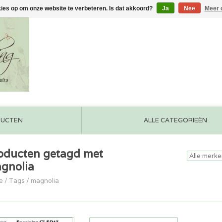
kies op om onze website te verbeteren. Is dat akkoord?
Ja
Nee
Meer 
DUCTEN
ALLE CATEGORIEËN
oducten getagd met
gnolia
e
/
Tags
/
magnolia