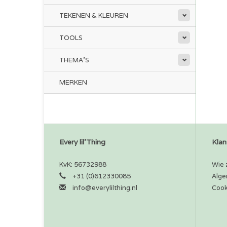
TEKENEN & KLEUREN
TOOLS
THEMA'S
MERKEN
Every lil'Thing
Klan
KvK: 56732988
Wie z
+31 (0)612330085
Alge
info@everylilthing.nl
Cook