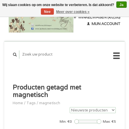
Wij slaan cookies op om onze website te verbeteren. Is dat akkoord?
Ja
Nee
Meer over cookies »
WINKELWAGEN (€0,00)
MIJN ACCOUNT
Producten getagd met
magnetisch
Home
/
Tags
/
magnetisch
Min: €
0
Max: €
5