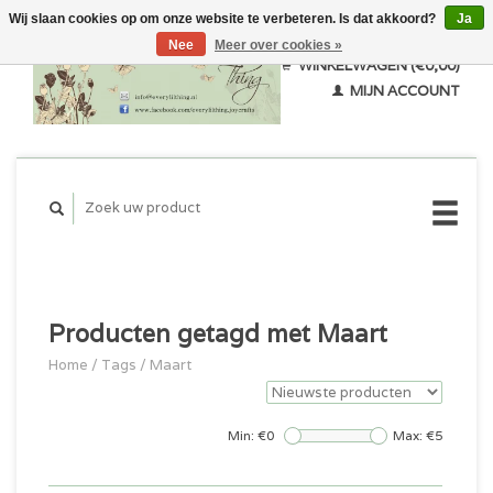
Wij slaan cookies op om onze website te verbeteren. Is dat akkoord?
Ja
Nee
Meer over cookies »
WINKELWAGEN (€0,00)
MIJN ACCOUNT
Producten getagd met Maart
Home
/
Tags
/
Maart
Min: €
0
Max: €
5