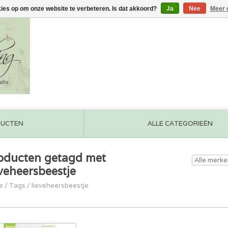
kies op om onze website te verbeteren. Is dat akkoord?
Ja
Nee
Meer 
DUCTEN
ALLE CATEGORIEËN
oducten getagd met
eveheersbeestje
e
/
Tags
/
lieveheersbeestje