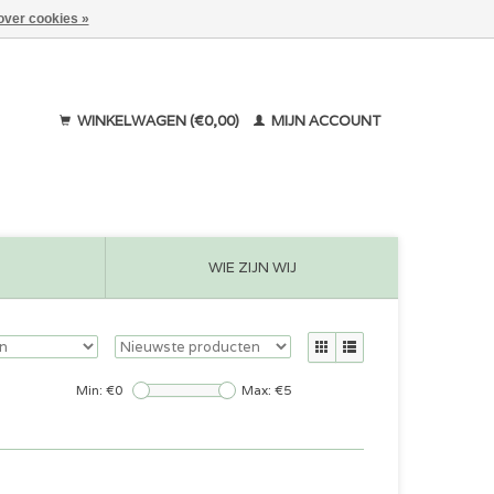
over cookies »
WINKELWAGEN (€0,00)
MIJN ACCOUNT
WIE ZIJN WIJ
Min: €
0
Max: €
5