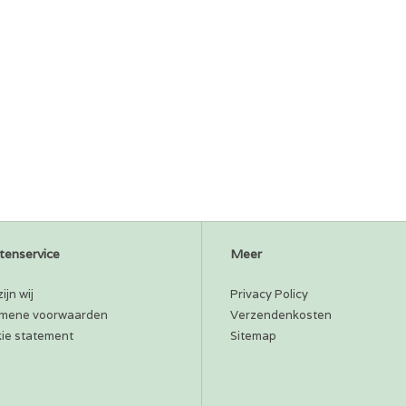
tenservice
Meer
ijn wij
Privacy Policy
mene voorwaarden
Verzendenkosten
ie statement
Sitemap