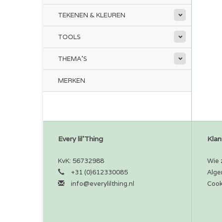
TEKENEN & KLEUREN
TOOLS
THEMA'S
MERKEN
Every lil'Thing
Klan
KvK: 56732988
Wie z
+31 (0)612330085
Alge
info@everylilthing.nl
Cook