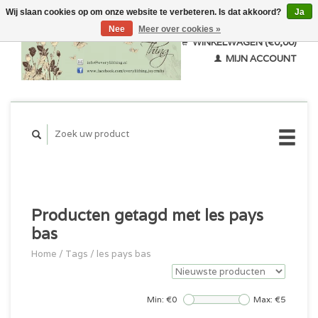
Wij slaan cookies op om onze website te verbeteren. Is dat akkoord?
Ja
Nee
Meer over cookies »
WINKELWAGEN (€0,00)
MIJN ACCOUNT
Producten getagd met les pays
bas
Home
/
Tags
/
les pays bas
Min: €
0
Max: €
5