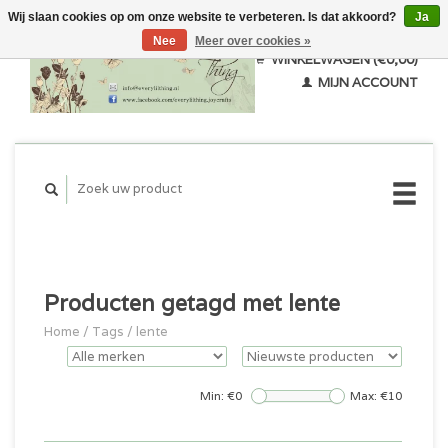
Wij slaan cookies op om onze website te verbeteren. Is dat akkoord?
Ja
Nee
Meer over cookies »
WINKELWAGEN (€0,00)
MIJN ACCOUNT
Producten getagd met lente
Home
/
Tags
/
lente
Min: €
0
Max: €
10