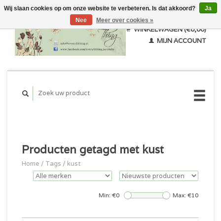
Wij slaan cookies op om onze website te verbeteren. Is dat akkoord?
Ja
Nee
Meer over cookies »
WINKELWAGEN (€0,00)
MIJN ACCOUNT
Producten getagd met kust
Home
/
Tags
/
kust
Min: €
0
Max: €
10