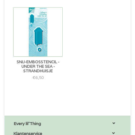
SNIJ-EMBOSSTENCIL -
UNDER THE SEA -
STRANDHUISJE
€6,50
Every lil'Thing
Klantenservice