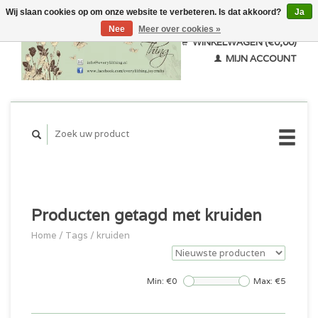
Wij slaan cookies op om onze website te verbeteren. Is dat akkoord?
Ja
Nee
Meer over cookies »
WINKELWAGEN (€0,00)
MIJN ACCOUNT
Producten getagd met kruiden
Home
/
Tags
/
kruiden
Min: €
0
Max: €
5