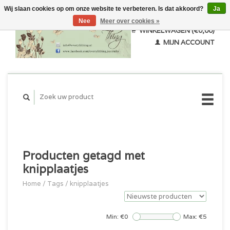
Wij slaan cookies op om onze website te verbeteren. Is dat akkoord?
Ja
Nee
Meer over cookies »
WINKELWAGEN (€0,00)
MIJN ACCOUNT
Producten getagd met
knipplaatjes
Home
/
Tags
/
knipplaatjes
Min: €
0
Max: €
5