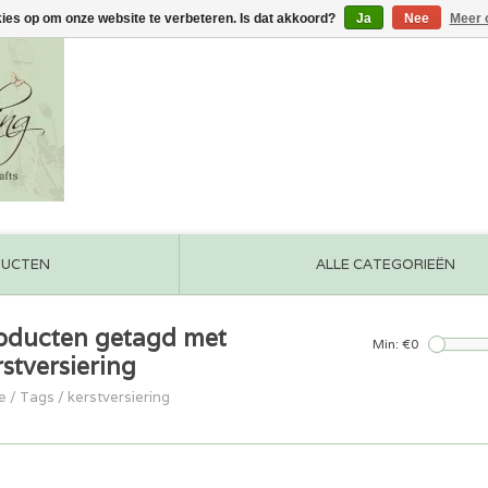
kies op om onze website te verbeteren. Is dat akkoord?
Ja
Nee
Meer 
DUCTEN
ALLE CATEGORIEËN
oducten getagd met
Min: €
0
rstversiering
e
/
Tags
/
kerstversiering