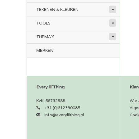
TEKENEN & KLEUREN
TOOLS
THEMA'S
MERKEN
Every lil'Thing
Klan
KvK: 56732988
Wie z
+31 (0)612330085
Alge
info@everylilthing.nl
Cook