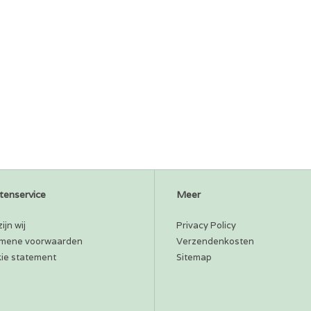
tenservice
Meer
ijn wij
Privacy Policy
mene voorwaarden
Verzendenkosten
ie statement
Sitemap