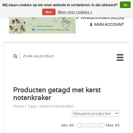
Wij slaan cookies op om onze website te verbeteren. Is dat akkoord?
Ja
Nee
Meer over cookies »
WINKELWAGEN (€0,00)
MIJN ACCOUNT
Producten getagd met kerst
notenkraker
Home
/
Tags
/
kerst notenkraker
Min: €
0
Max: €
5