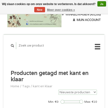
Wij slaan cookies op om onze website te verbeteren. Is dat akkoord?
Ja
Nee
Meer over cookies »
WINKELWAGEN (€0,00)
MIJN ACCOUNT
Producten getagd met kant en
klaar
Home
/
Tags
/
kant en klaar
Min: €
0
Max: €
10