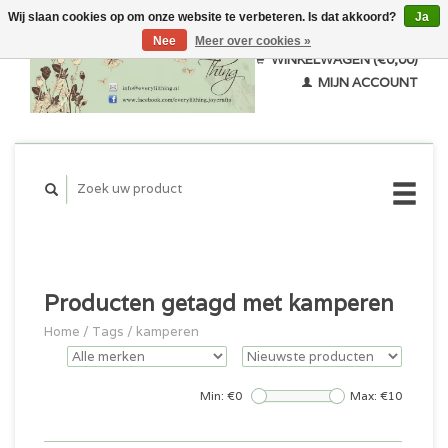
Wij slaan cookies op om onze website te verbeteren. Is dat akkoord?
Ja
Nee
Meer over cookies »
WINKELWAGEN (€0,00)
MIJN ACCOUNT
Producten getagd met kamperen
Home
/
Tags
/
kamperen
Min: €
0
Max: €
10