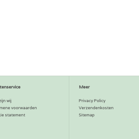
tenservice
Meer
ijn wij
Privacy Policy
mene voorwaarden
Verzendenkosten
ie statement
Sitemap