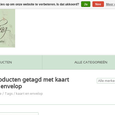
kies op om onze website te verbeteren. Is dat akkoord?
Ja
Nee
Meer 
DUCTEN
ALLE CATEGORIEËN
oducten getagd met kaart
 envelop
e
/
Tags
/
kaart en envelop