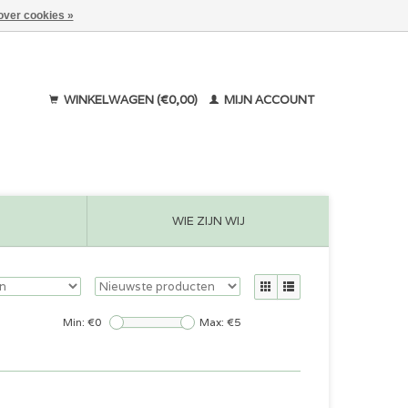
over cookies »
WINKELWAGEN (€0,00)
MIJN ACCOUNT
WIE ZIJN WIJ
Min: €
0
Max: €
5