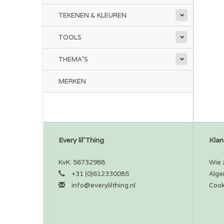
TEKENEN & KLEUREN
TOOLS
THEMA'S
MERKEN
Every lil'Thing
Klan
KvK: 56732988
Wie z
+31 (0)612330085
Alge
info@everylilthing.nl
Cook