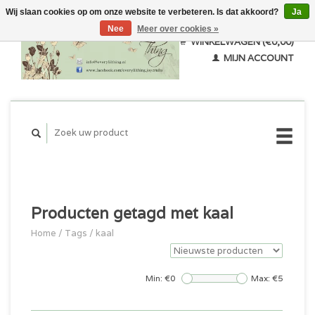
Wij slaan cookies op om onze website te verbeteren. Is dat akkoord?
Ja
Nee
Meer over cookies »
WINKELWAGEN (€0,00)
MIJN ACCOUNT
Producten getagd met kaal
Home
/
Tags
/
kaal
Min: €
0
Max: €
5