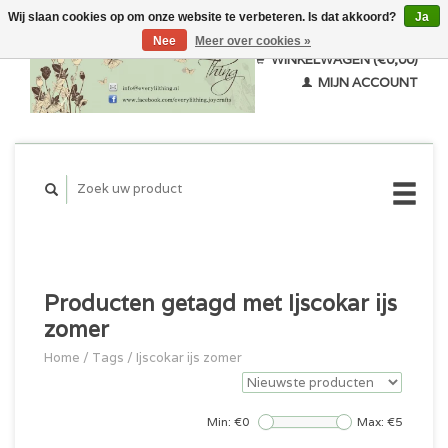
Wij slaan cookies op om onze website te verbeteren. Is dat akkoord?
Ja
Nee
Meer over cookies »
WINKELWAGEN (€0,00)
MIJN ACCOUNT
Producten getagd met Ijscokar ijs
zomer
Home
/
Tags
/
Ijscokar ijs zomer
Min: €
0
Max: €
5