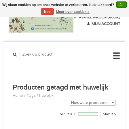
Wij slaan cookies op om onze website te verbeteren. Is dat akkoord?
Ja
Nee
Meer over cookies »
WINKELWAGEN (€0,00)
MIJN ACCOUNT
Producten getagd met huwelijk
Home
/
Tags
/
huwelijk
Min: €
0
Max: €
5