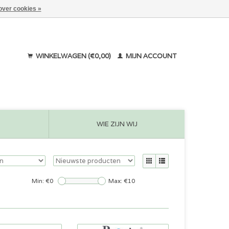
over cookies »
WINKELWAGEN (€0,00)
MIJN ACCOUNT
WIE ZIJN WIJ
Min: €
0
Max: €
10