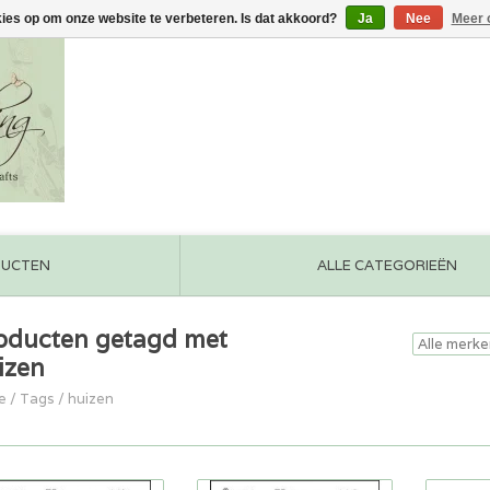
kies op om onze website te verbeteren. Is dat akkoord?
Ja
Nee
Meer 
DUCTEN
ALLE CATEGORIEËN
oducten getagd met
izen
e
/
Tags
/
huizen