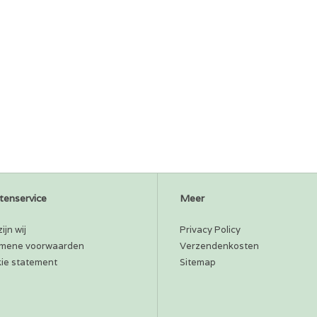
tenservice
Meer
ijn wij
Privacy Policy
mene voorwaarden
Verzendenkosten
ie statement
Sitemap