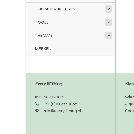
TEKENEN & KLEUREN
TOOLS
THEMA'S
MERKEN
Every lil'Thing
Klan
KvK: 56732988
Wie z
+31 (0)612330085
Alge
info@everylilthing.nl
Cook