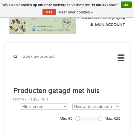
Wij slaan cookies op om onze website te verbeteren. Is dat akkoord?
Ja
Nee
Meer over cookies »
WINKELWAGEN (€0,00)
MIJN ACCOUNT
Producten getagd met huis
Home
/
Tags
/
huis
Min: €
0
Max: €
25