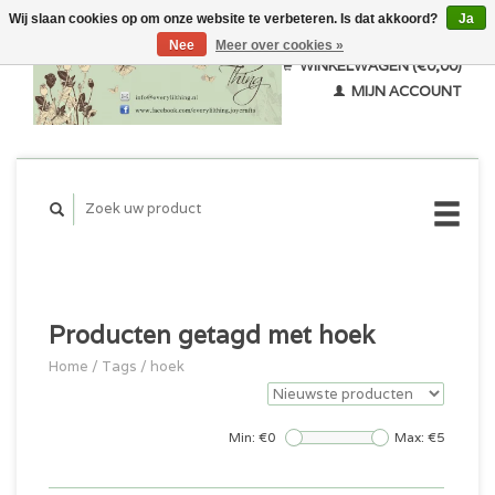
Wij slaan cookies op om onze website te verbeteren. Is dat akkoord?
Ja
Nee
Meer over cookies »
WINKELWAGEN (€0,00)
MIJN ACCOUNT
Producten getagd met hoek
Home
/
Tags
/
hoek
Min: €
0
Max: €
5