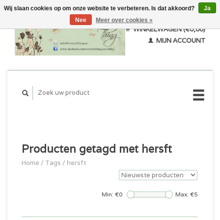
Wij slaan cookies op om onze website te verbeteren. Is dat akkoord?
Ja
Nee
Meer over cookies »
WINKELWAGEN (€0,00)
MIJN ACCOUNT
Producten getagd met hersft
Home
/
Tags
/
hersft
Min: €
0
Max: €
5