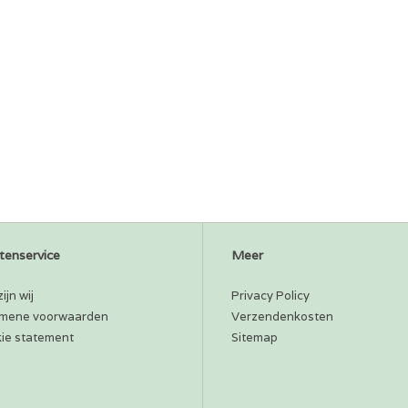
tenservice
Meer
ijn wij
Privacy Policy
mene voorwaarden
Verzendenkosten
ie statement
Sitemap