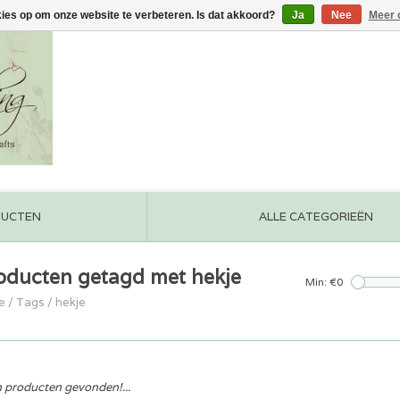
kies op om onze website te verbeteren. Is dat akkoord?
Ja
Nee
Meer 
DUCTEN
ALLE CATEGORIEËN
oducten getagd met hekje
Min: €
0
e
/
Tags
/
hekje
 producten gevonden!...