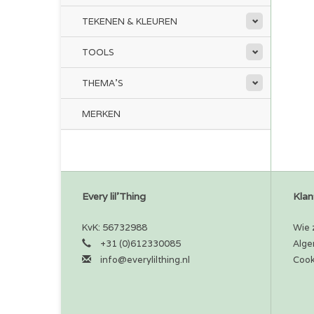
TEKENEN & KLEUREN
TOOLS
THEMA'S
MERKEN
Every lil'Thing
Klan
KvK: 56732988
Wie z
+31 (0)612330085
Alge
info@everylilthing.nl
Cook