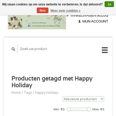
Wij slaan cookies op om onze website te verbeteren. Is dat akkoord?
Ja
Nee
Meer over cookies »
WINKELWAGEN (€0,00)
MIJN ACCOUNT
Producten getagd met Happy
Holiday
Home
/
Tags
/
Happy Holiday
Min: €
0
Max: €
5