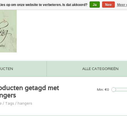
kies op om onze website te verbeteren. Is dat akkoord?
Ja
Nee
Meer 
DUCTEN
ALLE CATEGORIEËN
oducten getagd met
Min: €
0
ngers
e
/
Tags
/
hangers