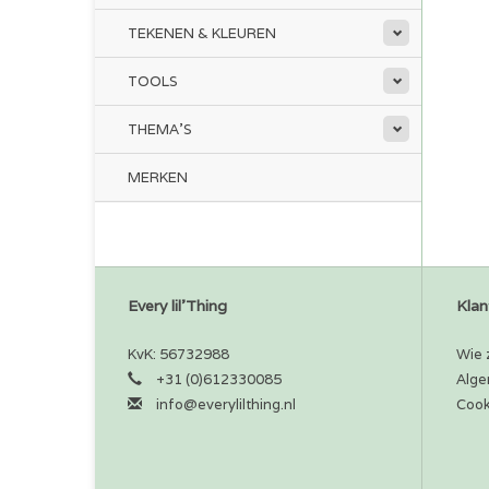
TEKENEN & KLEUREN
TOOLS
THEMA'S
MERKEN
Every lil'Thing
Klan
KvK: 56732988
Wie z
+31 (0)612330085
Alge
info@everylilthing.nl
Cook