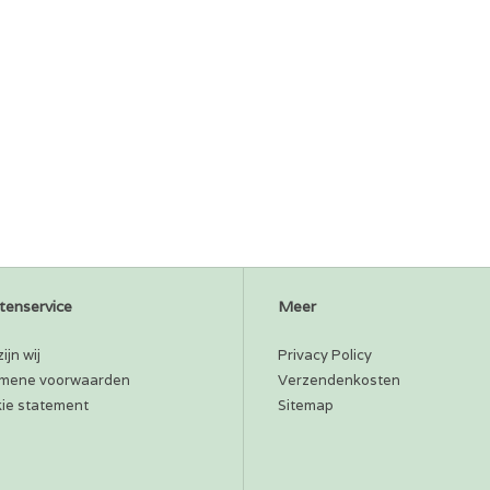
tenservice
Meer
ijn wij
Privacy Policy
mene voorwaarden
Verzendenkosten
ie statement
Sitemap