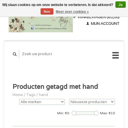
Wij slaan cookies op om onze website te verbeteren. Is dat akkoord?
Ja
Nee
Meer over cookies »
WINKELWAGEN (€0,00)
MIJN ACCOUNT
Producten getagd met hand
Home
/
Tags
/
hand
Min: €
0
Max: €
10