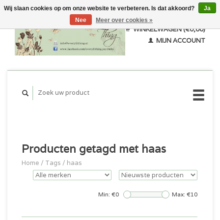
Wij slaan cookies op om onze website te verbeteren. Is dat akkoord?
Ja
Nee
Meer over cookies »
WINKELWAGEN (€0,00)
MIJN ACCOUNT
Producten getagd met haas
Home
/
Tags
/
haas
Min: €
0
Max: €
10