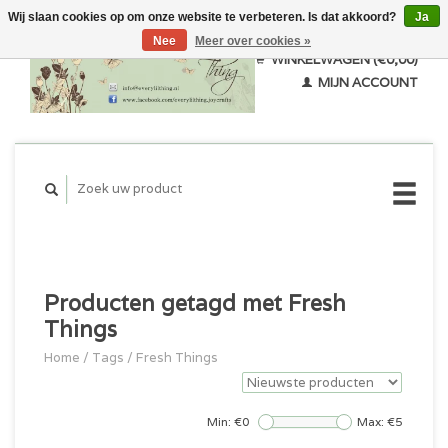
Wij slaan cookies op om onze website te verbeteren. Is dat akkoord?
Ja
Nee
Meer over cookies »
WINKELWAGEN (€0,00)
MIJN ACCOUNT
Producten getagd met Fresh
Things
Home
/
Tags
/
Fresh Things
Min: €
0
Max: €
5