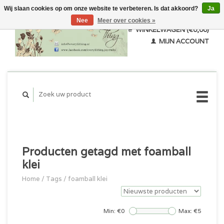
Wij slaan cookies op om onze website te verbeteren. Is dat akkoord?
Ja
Nee
Meer over cookies »
WINKELWAGEN (€0,00)
MIJN ACCOUNT
Producten getagd met foamball
klei
Home
/
Tags
/
foamball klei
Min: €
0
Max: €
5