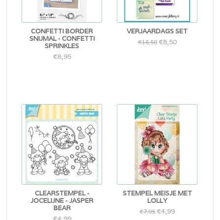
CONFETTI BORDER
VERJAARDAGS SET
SNIJMAL - CONFETTI
€8,50
€16,50
SPRINKLES
€8,95
CLEARSTEMPEL -
STEMPEL MEISJE MET
JOCELIJNE - JASPER
LOLLY
BEAR
€4,99
€7,95
€4,99