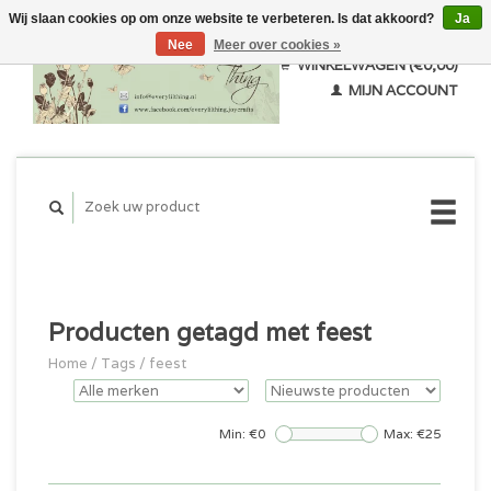
Wij slaan cookies op om onze website te verbeteren. Is dat akkoord?
Ja
Nee
Meer over cookies »
WINKELWAGEN (€0,00)
MIJN ACCOUNT
Producten getagd met feest
Home
/
Tags
/
feest
Min: €
0
Max: €
25