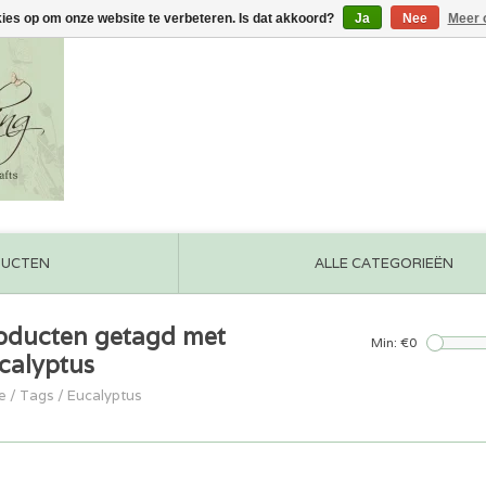
kies op om onze website te verbeteren. Is dat akkoord?
Ja
Nee
Meer 
DUCTEN
ALLE CATEGORIEËN
oducten getagd met
Min: €
0
calyptus
e
/
Tags
/
Eucalyptus