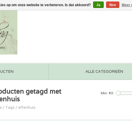
kies op om onze website te verbeteren. Is dat akkoord?
Ja
Nee
Meer 
DUCTEN
ALLE CATEGORIEËN
oducten getagd met
Min: €
0
fenhuis
e
/
Tags
/
elfenhuis