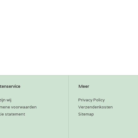
tenservice
Meer
ijn wij
Privacy Policy
mene voorwaarden
Verzendenkosten
ie statement
Sitemap