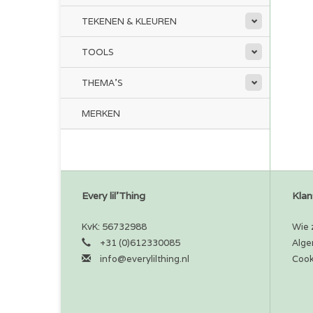
TEKENEN & KLEUREN
TOOLS
THEMA'S
MERKEN
Every lil'Thing
Klan
KvK: 56732988
Wie z
+31 (0)612330085
Alge
info@everylilthing.nl
Cook