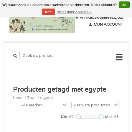
Wij slaan cookies op om onze website te verbeteren. Is dat akkoord?
Ja
Nee
Meer over cookies »
WINKELWAGEN (€0,00)
MIJN ACCOUNT
Producten getagd met egypte
Home
/
Tags
/
egypte
Min: €
0
Max: €
5