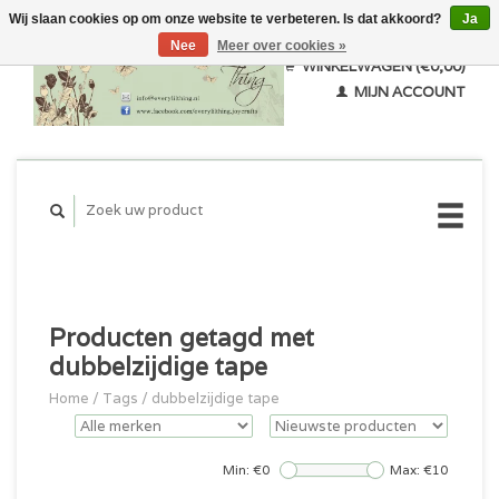
Wij slaan cookies op om onze website te verbeteren. Is dat akkoord?
Ja
Nee
Meer over cookies »
WINKELWAGEN (€0,00)
MIJN ACCOUNT
Producten getagd met
dubbelzijdige tape
Home
/
Tags
/
dubbelzijdige tape
Min: €
0
Max: €
10