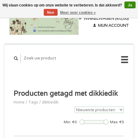
Wij slaan cookies op om onze website te verbeteren. Is dat akkoord?
Ja
Nee
Meer over cookies »
WINKELWAGEN (€0,00)
MIJN ACCOUNT
Producten getagd met dikkiedik
Home
/
Tags
/
dikkiedik
Min: €
0
Max: €
5