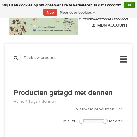
Wij slaan cookies op om onze website te verbeteren. Is dat akkoord?
Ja
Nee
Meer over cookies »
WINKELWAGEN (€0,00)
MIJN ACCOUNT
Producten getagd met dennen
Home
/
Tags
/
dennen
Min: €
0
Max: €
5