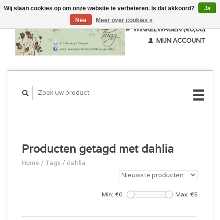
Wij slaan cookies op om onze website te verbeteren. Is dat akkoord?
Ja
Nee
Meer over cookies »
WINKELWAGEN (€0,00)
MIJN ACCOUNT
Producten getagd met dahlia
Home
/
Tags
/
dahlia
Min: €
0
Max: €
5