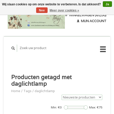
Wij slaan cookies op om onze website te verbeteren. Is dat akkoord?
Ja
Nee
Meer over cookies »
WINKELWAGEN (€0,00)
MIJN ACCOUNT
Producten getagd met
daglichtlamp
Home
/
Tags
/
daglichtlamp
Min: €
0
Max: €
75