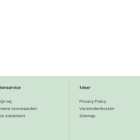
tenservice
Meer
ijn wij
Privacy Policy
mene voorwaarden
Verzendenkosten
ie statement
Sitemap