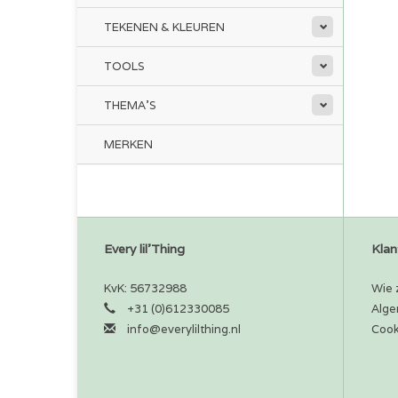
TEKENEN & KLEUREN
TOOLS
THEMA'S
MERKEN
Every lil'Thing
Klan
KvK: 56732988
Wie z
+31 (0)612330085
Alge
info@everylilthing.nl
Cook