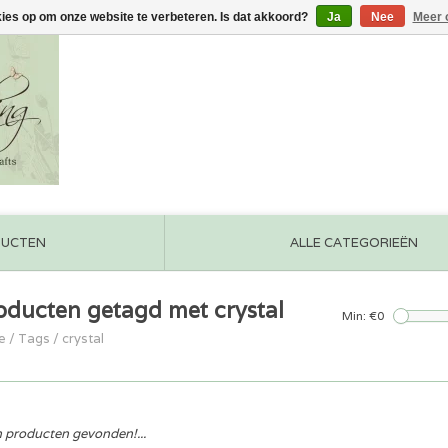
kies op om onze website te verbeteren. Is dat akkoord?
Ja
Nee
Meer 
DUCTEN
ALLE CATEGORIEËN
oducten getagd met crystal
Min: €
0
e
/
Tags
/
crystal
 producten gevonden!...