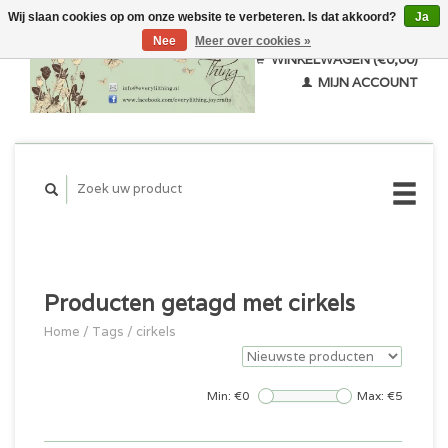
Wij slaan cookies op om onze website te verbeteren. Is dat akkoord?
Ja
Nee
Meer over cookies »
WINKELWAGEN (€0,00)
MIJN ACCOUNT
Producten getagd met cirkels
Home
/
Tags
/
cirkels
Min: €
0
Max: €
5