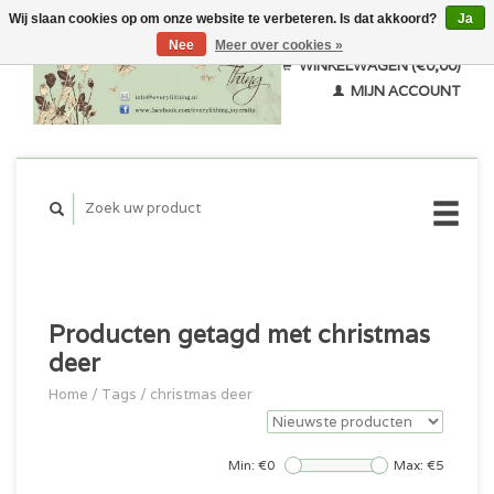
Wij slaan cookies op om onze website te verbeteren. Is dat akkoord?
Ja
Nee
Meer over cookies »
WINKELWAGEN (€0,00)
MIJN ACCOUNT
Producten getagd met christmas
deer
Home
/
Tags
/
christmas deer
Min: €
0
Max: €
5