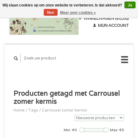
Wij slaan cookies op om onze website te verbeteren. Is dat akkoord?
Ja
Nee
Meer over cookies »
WINKELWAGEN (€0,00)
MIJN ACCOUNT
Producten getagd met Carrousel
zomer kermis
Home
/
Tags
/
Carrousel zomer kermis
Min: €
0
Max: €
5