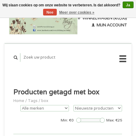
Wij slaan cookies op om onze website te verbeteren. Is dat akkoord?
Ja
Nee
Meer over cookies »
WINKELWAGEN (€0,00)
MIJN ACCOUNT
Producten getagd met box
Home
/
Tags
/
box
Min: €
0
Max: €
25