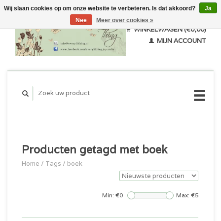
Wij slaan cookies op om onze website te verbeteren. Is dat akkoord?
Ja
Nee
Meer over cookies »
WINKELWAGEN (€0,00)
MIJN ACCOUNT
Producten getagd met boek
Home
/
Tags
/
boek
Min: €
0
Max: €
5