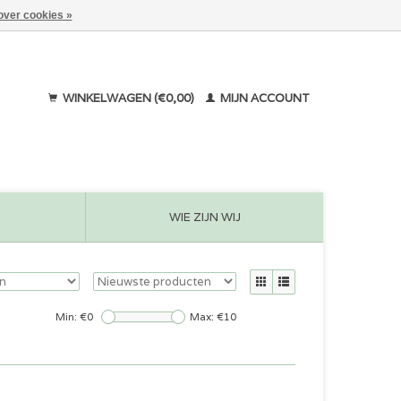
over cookies »
WINKELWAGEN (€0,00)
MIJN ACCOUNT
WIE ZIJN WIJ
Min: €
0
Max: €
10