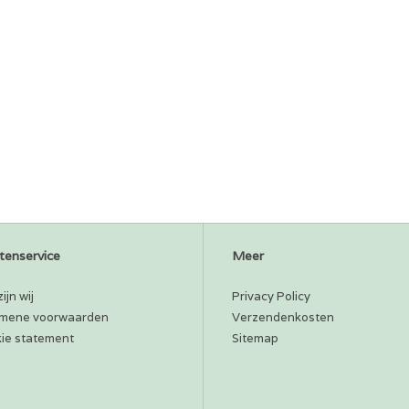
tenservice
Meer
ijn wij
Privacy Policy
mene voorwaarden
Verzendenkosten
ie statement
Sitemap