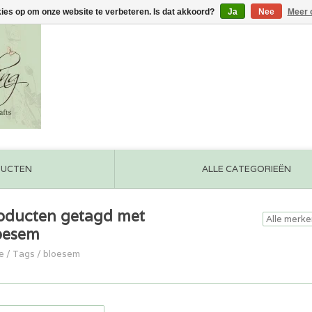
kies op om onze website te verbeteren. Is dat akkoord?
Ja
Nee
Meer 
DUCTEN
ALLE CATEGORIEËN
oducten getagd met
oesem
e
/
Tags
/
bloesem