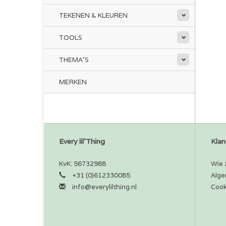
TEKENEN & KLEUREN
TOOLS
THEMA'S
MERKEN
Every lil'Thing
Klan
KvK: 56732988
Wie z
+31 (0)612330085
Alge
info@everylilthing.nl
Cook