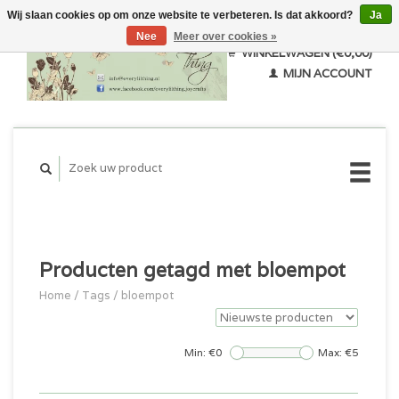
Wij slaan cookies op om onze website te verbeteren. Is dat akkoord?
Ja
Nee
Meer over cookies »
WINKELWAGEN (€0,00)
MIJN ACCOUNT
Producten getagd met bloempot
Home
/
Tags
/
bloempot
Min: €
0
Max: €
5