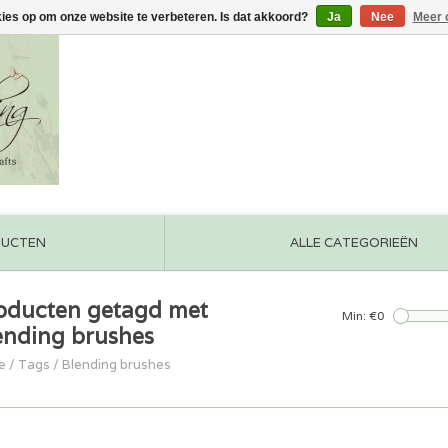
kies op om onze website te verbeteren. Is dat akkoord?
Ja
Nee
Meer 
DUCTEN
ALLE CATEGORIEËN
oducten getagd met
Min: €
0
ending brushes
e
/
Tags
/
Blending brushes