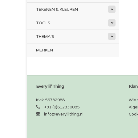
TEKENEN & KLEUREN
TOOLS
THEMA'S
MERKEN
Every lil'Thing
Klan
KvK: 56732988
Wie z
+31 (0)612330085
Alge
info@everylilthing.nl
Cook