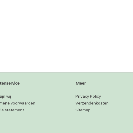
tenservice
Meer
ijn wij
Privacy Policy
mene voorwaarden
Verzendenkosten
ie statement
Sitemap