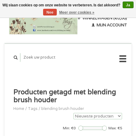
Wij slaan cookies op om onze website te verbeteren. Is dat akkoord?
Ja
Nee
Meer over cookies »
WINKELWAGEN (€0,00)
MIJN ACCOUNT
Producten getagd met blending
brush houder
Home
/
Tags
/
blending brush houder
Min: €
0
Max: €
5